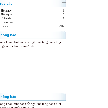
Truy cập
Tưng bừng Ngày hội non sông
Hôm nay:
1
Hôm qua:
0
c
Tuần này:
1
h
Tháng này:
0
Tất cả:
17507
Thông báo
c
g
ông khai Danh sách đề nghị xét tặng danh hiệu
o
à giáo tiêu biểu năm 2026
o
g
y
ộ
Thông báo
ơ
ông khai Danh sách đề nghị xét tặng danh hiệu
à giáo tiêu biểu năm 2026