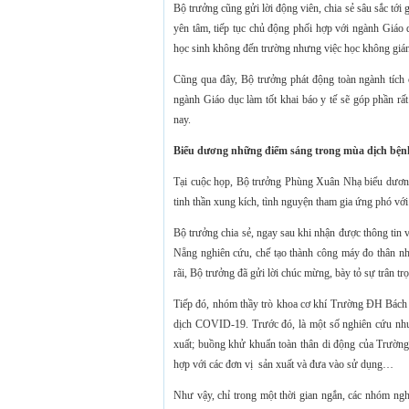
Bộ trưởng cũng gửi lời động viên, chia sẻ sâu sắc tới
yên tâm, tiếp tục chủ động phối hợp với ngành Giáo
học sinh không đến trường nhưng việc học không giá
Cũng qua đây, Bộ trưởng phát động toàn ngành tích cự
ngành Giáo dục làm tốt khai báo y tế sẽ góp phần rấ
nay.
Biểu dương những điểm sáng trong mùa dịch bện
Tại cuộc họp, Bộ trưởng Phùng Xuân Nhạ biểu dương t
tinh thần xung kích, tình nguyện tham gia ứng phó vớ
Bộ trưởng chia sẻ, ngay sau khi nhận được thông t
Nẵng nghiên cứu, chế tạo thành công máy đo thân n
rãi, Bộ trưởng đã gửi lời chúc mừng, bày tỏ sự trân t
Tiếp đó, nhóm thầy trò khoa cơ khí Trường ĐH Bách 
dịch COVID-19. Trước đó, là một số nghiên cứu nh
xuất; buồng khử khuẩn toàn thân di động của Trườ
hợp với các đơn vị sản xuất và đưa vào sử dụng…
Như vậy, chỉ trong một thời gian ngắn, các nhóm nghi