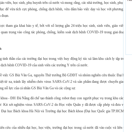
 giáo viên, học sinh, phụ huynh trên cả nước và mong rằng, các nhà trường, học sinh, phụ huyn
 dục để vừa tích cực phòng, chống dịch bệnh, vừa đảm bảo việc dạy và học với phương châm
n đoạn.
c tham gia khai báo y tế, bởi với số lượng gần 24 triệu học sinh, sinh viên, giáo viên, việ
t quan trọng vào công tác phòng, chống, kiểm soát dịch bệnh COVID-19 trong giai đoạn hiệ
h
inh thần của các trường đại học trong việc huy động ký túc xá làm khu cách ly tập trung v
i dịch bệnh COVID-19 của sinh viên các trường Y trên cả nước.
in về việc GS Bùi Văn Ga, nguyên Thứ trưởng Bộ GDĐT và nhóm nghiên cứu thuộc Đại học Đ
hiệt từ xa, tránh lây nhiễm chéo virus SARS-CoV-2 và sản phẩm đang được chuyển giao rộn
rọng nỗ lực của cá nhân GS Bùi Văn Ga và các cộng sự.
khoa - ĐH Đà Nẵng đã chế tạo thành công robot thay con người phục vụ trong khu cách ly v
ư: Kit xét nghiệm virus SARS-CoV-2 do Học viện Quân y đã được cấp phép và đưa vào sả
ng Đại học Bách khoa Hà Nội và Trường đại học Bách khoa (Đại học Quốc gia TP.HCM) phố
ên cứu của nhiều đại học, học viện, trường đại học trong cả nước đã vào cuộc và liên tiếp c