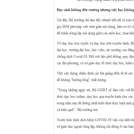
Học sinh không đến trường nhưng việc học không
Tại đây, Bộ trưởng chỉ đạo đẩy nhanh tiến độ rà soá
gia 2020 phù hợp việc tinh giản nội dung, làm cơ sở c
để tránh trùng lặp nội dung giữa các môn học, hoạt độ
Về dạy học trực tuyến và dạy học trên truyền hình
đại học, trường đại học, học viện; các trường cao đẳ
chống dịch Covid-19. Đối với bậc phổ thông, quy định
các địa phương, cơ sở giáo dục tổ chức dạy học, kiểm t
Việc xây dựng, thẩm định các bài giảng điện tử từ cá
để không “buông lỏng” chất lượng.
“Trong những ngày tới, Bộ GDĐT sẽ làm việc với Bộ
thức dạy học online, dạy học qua truyền hình cho c
trong tuần này để thống nhất triển khai thực hiện tinh
và hiệu quả” - Bộ trưởng nói.
Trước tình hình dịch bệnh COVID-19 vẫn còn diễn biế
sở giáo dục ngoài công lập, không chỉ dừng ở văn bản