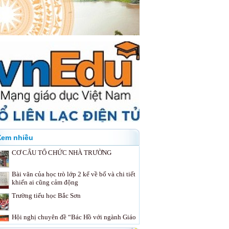
Xem nhiều
CƠ CẤU TỔ CHỨC NHÀ TRƯỜNG
Bài văn của học trò lớp 2 kể về bố và chi tiết
khiến ai cũng cảm động
Trường tiểu học Bắc Sơn
Hội nghị chuyên đề “Bác Hồ với ngành Giáo
dục và Đào tạo”