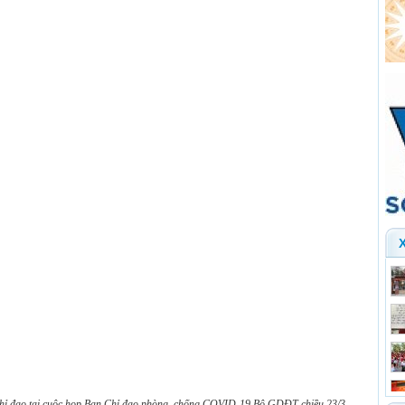
chỉ đạo tại cuộc họp Ban Chỉ đạo phòng, chống COVID-19 Bộ GDĐT chiều 23/3