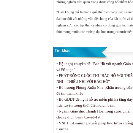
những nghiên cứu quan trọng được công bố nhằm hỗ t
“Đây không chỉ là thành quả thể hiện năng lực nghiên
đại học đối với những vấn đề chung của đất nước và 
nghiên cứu, các tập thể, cá nhân có đóng góp tích
thời mong muốn các trường đại học trong cả nước tiếp
Tin khác
•
Hội nghị chuyên đề “Bác Hồ với ngành Giáo 
và Đào tạo”
•
PHÁT ĐỘNG CUỘC THI “BÁC HỒ VỚI THI
NHI – THIẾU NHI VỚI BÁC HỒ”
•
Bộ trưởng Phùng Xuân Nhạ: Khẩn trương côn
đề thi tham khảo
•
Bộ GDĐT đề nghị hỗ trợ miễn phí hạ tầng dạy
trực tuyến trong thời điểm dịch bệnh
•
Ngành Giáo dục Thanh Hóa trong cuộc chiến
chống dịch bệnh Covid-19
•
VNPT E-Learning - Giải pháp học từ xa chống
Corona