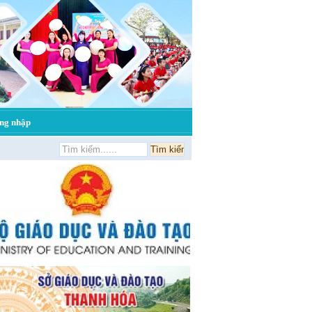
g nhập
điện tử trường tiểu học Bắc Sơn - Tp. Sầm Sơn