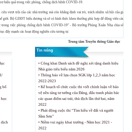
rợ hiệu quả trong việc phòng, chống dịch bệnh COVID-19.
 cứu vượt trội của các nhà trường mà còn khẳng định vai trò, trách nhiệm xã hội của giáo dụ
thế giới. Bộ GDĐT biểu dương và sẽ có hình thức khen thưởng phù hợp để động viên các nhó
 cực trong việc phòng chống dịch bệnh COVID-19” - Bộ trưởng Phùng Xuân Nhạ chia sẻ, đồn
 tục đẩy mạnh các hoạt động nghiên cứu tương tự.
Trung tâm Truyền thông Giáo dục
Tin nóng
dục
•
Công khai Danh sách đề nghị xét tặng danh hiệu
Nhà giáo tiêu biểu năm 2026
ẾU
•
Thông báo về lựa chọn SGK lớp 1,2,3 năm học
2022-2023
g bố
•
Kế hoạch tổ chức cuộc thi viết chính luận về bảo
vệ nền tảng tư tưởng của Đảng, đấu tranh phản bác
 học
các quan điểm sai trái, thù địch lần thứ hai, năm
2022
•
Phát động cuộc thi “Tìm hiều về đất và người
Sầm Sơn”
 dịch
•
Niềm vui ngày khai trường - Năm học 2021 -
2022