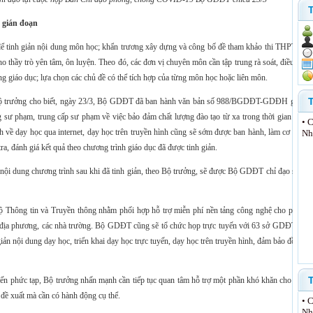
 gián đoạn
t để tinh giản nội dung môn học; khẩn trương xây dựng và công bố đề tham khảo thi THPT quố
ho thầy trò yên tâm, ôn luyện. Theo đó, các đơn vị chuyên môn cần tập trung rà soát, điều chỉn
ng giáo dục; lựa chọn các chủ đề có thể tích hợp của từng môn học hoặc liên môn.
, Bộ trưởng cho biết, ngày 23/3, Bộ GDĐT đã ban hành văn bản số 988/BGDĐT-GDĐH gửi cá
ng sư phạm, trung cấp sư phạm về việc bảo đảm chất lượng đào tạo từ xa trong thời gian phòn
•
C
 về dạy học qua internet, dạy học trên truyền hình cũng sẽ sớm được ban hành, làm cơ sở ch
Nh
ra, đánh giá kết quả theo chương trình giáo dục đã được tinh giản.
c nội dung chương trình sau khi đã tinh giản, theo Bộ trưởng, sẽ được Bộ GDĐT chỉ đạo sát sa
 Thông tin và Truyền thông nhằm phối hợp hỗ trợ miễn phí nền tảng công nghệ cho phươn
ác địa phương, các nhà trường. Bộ GDĐT cũng sẽ tổ chức họp trực tuyến với 63 sở GDĐT nga
 giản nội dung dạy học, triển khai dạy học trực tuyến, dạy học trên truyền hình, đảm bảo đồng b
n phức tạp, Bộ trưởng nhấn mạnh cần tiếp tục quan tâm hỗ trợ một phần khó khăn cho các c
 đề xuất mà cần có hành động cụ thể.
•
C
Nh